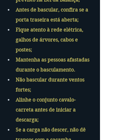
Antes de bascular, confira se a 
porta traseira está aberta;
Fique atento à rede elétrica, 
galhos de árvores, cabos e 
postes;
Mantenha as pessoas afastadas 
durante o basculamento.
Não bascular durante ventos 
fortes;
Alinhe o conjunto cavalo-
carreta antes de iniciar a 
descarga;
Se a carga não descer, não dê 
trancos com a caçamba 