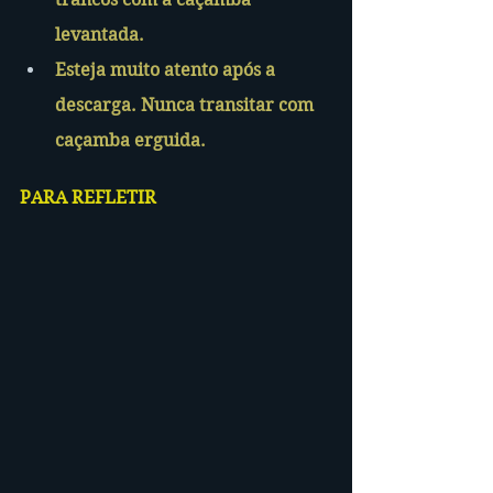
levantada.
Esteja muito atento após a 
descarga. Nunca transitar com 
caçamba erguida.
PARA REFLETIR