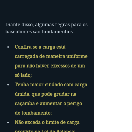
Diante disso, algumas regras para os 
basculantes são fundamentais:
Confira se a carga está 
carregada de maneira uniforme 
para não haver excessos de um 
só lado;
Tenha maior cuidado com carga 
úmida, que pode grudar na 
caçamba e aumentar o perigo 
de tombamento;
Não exceda o limite de carga 
previsto na Lei da Balança;