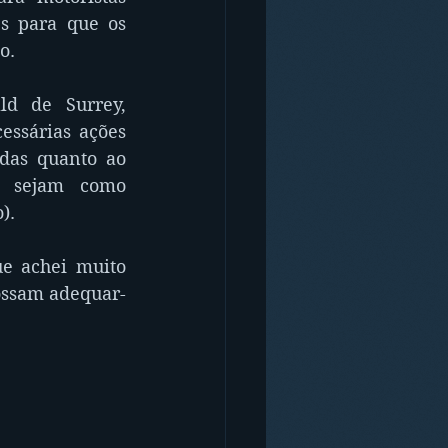
s para que os 
o.
d de Surrey, 
ssárias ações 
as quanto ao 
 sejam como 
).
e achei muito 
ossam adequar-