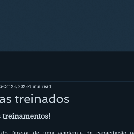
i
Oct 25, 2025
1 min read
as treinados
 treinamentos!
do Diretor de uma academia de capacitação par