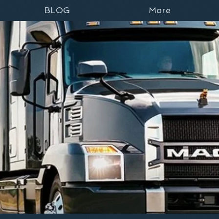
BLOG
More