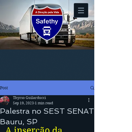
Post
Thyrso Guilarducci
Sep 19, 2023
1 min read
Palestra no SEST SENAT
Bauru, SP
A inserção da 