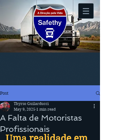
Post
Thyrso Guilarducci
May 9, 2025
1 min read
A Falta de Motoristas
Profissionais
Uma realidade em 