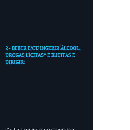
2 - BEBER E/OU INGERIR ÁLCOOL, 
DROGAS LÍCITAS* E ILÍCITAS E 
DIRIGIR;
(*) Para começar esse tema tão 