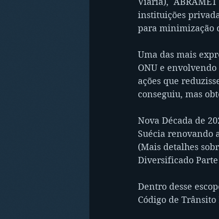
Viária),  ABRAMET 
instituições priva
para minimização d
Uma das mais expre
ONU e envolvendo t
ações que reduziss
conseguiu, mas obt
Nova Década de 202
Suécia renovando 
(Mais detalhes sob
Diversificado Parte 
Dentro desse escopo
Código de Trânsito 