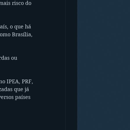
mais risco do 
ís, o que há 
omo Brasília, 
rdas ou 
mo IPEA, PRF, 
adas que já 
ersos países 