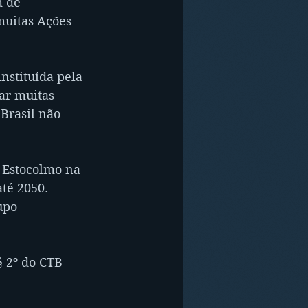
 de 
muitas Ações 
nstituída pela 
ar muitas 
Brasil não 
 Estocolmo na 
té 2050. 
upo 
§ 2º do CTB 