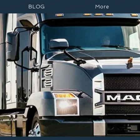
BLOG
More