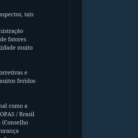
pectos, tais 
nistração 
de fatores 
xidade muito 
rretivas e 
uitos feridos 
nal como a 
PAS / Brasil 
 (Conselho 
gurança 