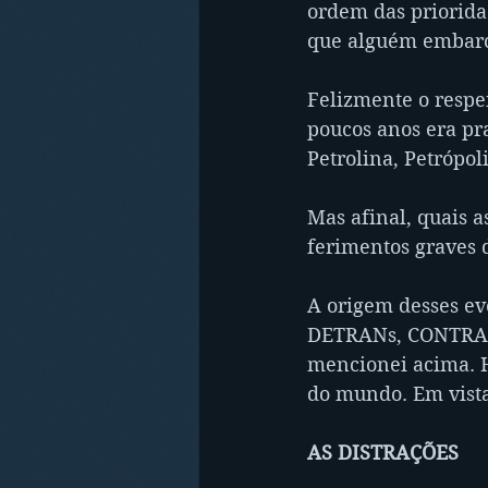
ordem das prioridad
que alguém embar
Felizmente o respe
poucos anos era pra
Petrolina, Petrópoli
Mas afinal, quais a
ferimentos graves d
A origem desses ev
DETRANs, CONTRAN e
mencionei acima. H
do mundo. Em vista
AS DISTRAÇÕES