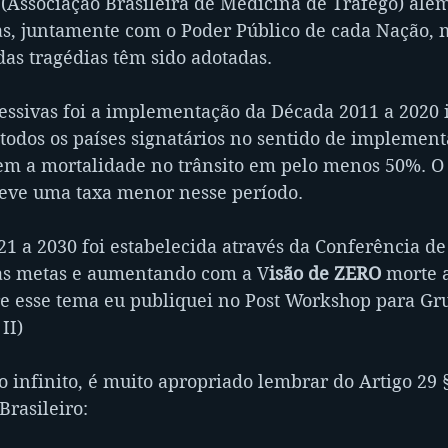
(Associação Brasileira de Medicina de Tráfego) além
das, juntamente com o Poder Público de cada Nação, 
as tragédias têm sido adotadas.
ssivas foi a implementação da Década 2011 a 2020 i
odos os países signatários no sentido de implement
em a mortalidade no trânsito em pelo menos 50%. O 
eve uma taxa menor nesse período.
1 a 2030 foi estabelecida através da Conferência de
as metas e aumentando com a V
isão de ZERO
 morte a
re esse tema eu publiquei no Post Workshop para Gr
II)
 infinito, é muito apropriado lembrar do Artigo 29 
Brasileiro: