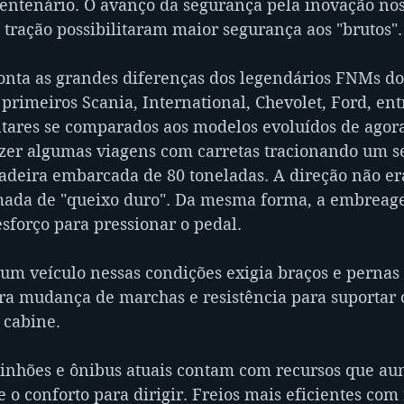
centenário. O avanço da segurança pela inovação nos
e tração possibilitaram maior segurança aos "brutos".
onta as grandes diferenças dos legendários FNMs dos
primeiros Scania, International, Chevolet, Ford, ent
res se comparados aos modelos evoluídos de agora.
zer algumas viagens com carretas tracionando um 
deira embarcada de 80 toneladas. A direção não era 
mada de "queixo duro". Da mesma forma, a embreag
esforço para pressionar o pedal.
 um veículo nessas condições exigia braços e pernas
ra mudança de marchas e resistência para suportar o
 cabine.
minhões e ônibus atuais contam com recursos que a
 o conforto para dirigir. Freios mais eficientes com 