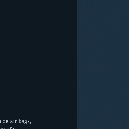
 de air bags, 
ue não 