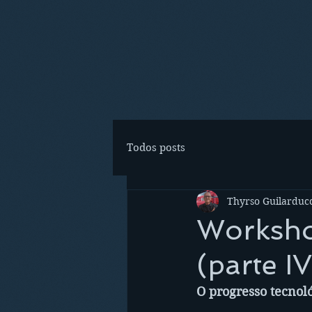
Todos posts
Thyrso Guilarducc
Worksho
(parte IV
O progresso tecnoló