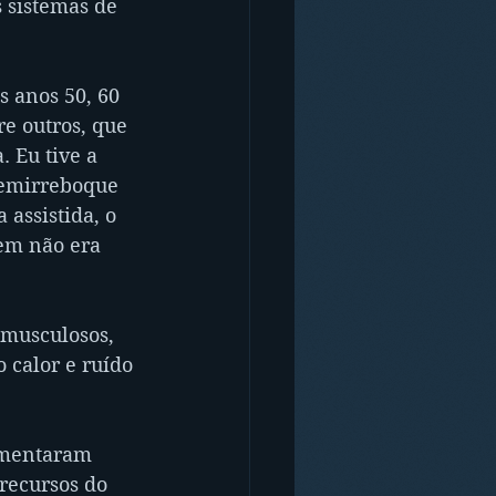
 sistemas de 
 anos 50, 60 
re outros, que 
 Eu tive a 
semirreboque 
assistida, o 
em não era 
 musculosos, 
 calor e ruído 
umentaram 
recursos do 