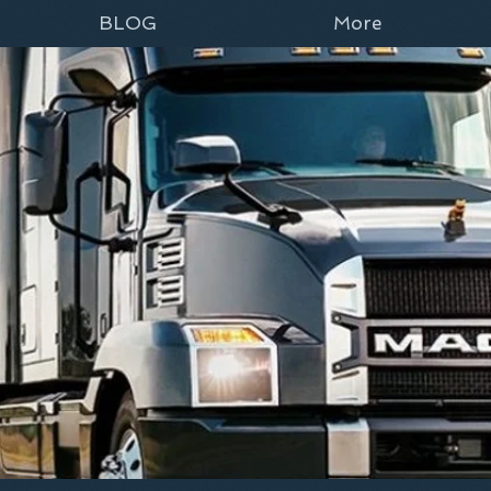
BLOG
More