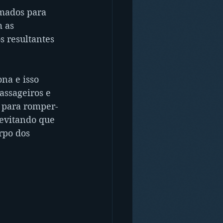
mados para 
 as 
 resultantes 
na e isso 
assageiros e 
a para romper-
 evitando que 
rpo dos 