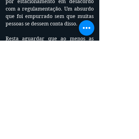
por estacionamento em desacordo 
com a regulamentação. Um absurdo 
que foi empurrado sem que muitas 
pessoas se dessem conta disso.
Resta aguardar que ao menos as 
sucatas de carros sejam removidas e 
a fiscalização mais atuante para 
autuações e assim propiciar uma 
cidade mais humanizada.