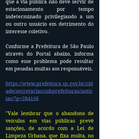
que a via pública não deve servir de 
estacionamento por tempo 
indeterminado privilegiando a um 
ou outro usuário em detrimento do 
interesse coletivo.
Conforme a Prefeitura de São Paulo 
através do Portal abaixo, informa 
como esse problema pode resultar 
em pesadas multas aos responsáveis.
https://www.prefeitura.sp.gov.br/cid
ade/secretarias/subprefeituras/notic
ias/?p=284156
"Vale lembrar que o abandono de 
veículos em vias públicas prevê 
sanções, de acordo com a Lei de 
Limpeza Urbana, que fixa multa, no 