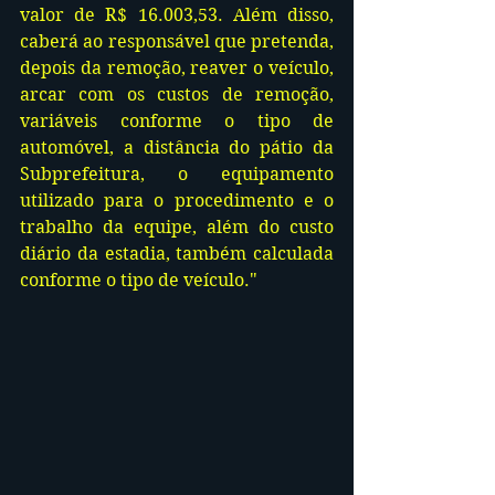
valor de R$ 16.003,53. Além disso, 
caberá ao responsável que pretenda, 
depois da remoção, reaver o veículo, 
arcar com os custos de remoção, 
variáveis conforme o tipo de 
automóvel, a distância do pátio da 
Subprefeitura, o equipamento 
utilizado para o procedimento e o 
trabalho da equipe, além do custo 
diário da estadia, também calculada 
conforme o tipo de veículo."