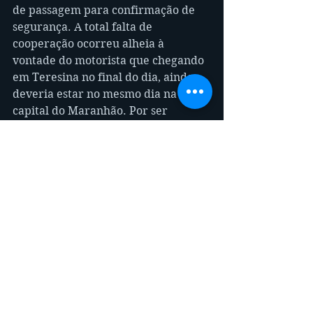
de passagem para confirmação de 
segurança. A total falta de 
cooperação ocorreu alheia à 
vontade do motorista que chegando 
em Teresina no final do dia, ainda 
deveria estar no mesmo dia na 
capital do Maranhão. Por ser 
impossível devido à distância e 
Postos Fiscais, restou-me alugar um 
avião cargueiro que fez um voo de 
Teresina para São Luís. Imaginem o 
quanto isso consumiu da receita e 
tudo para não queimar a imagem da 
empresa por descumprimento 
contratual. Os discos foram 
entregues com algumas horas de 
atraso e isso salvou o dia. 
A Lição da Cooperação serviu como 