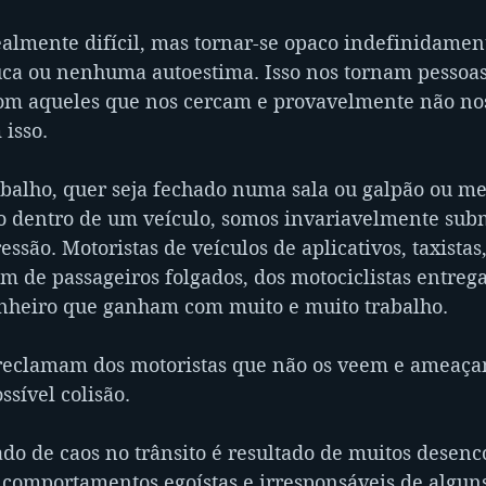
almente difícil, mas tornar-se opaco indefinidament
ca ou nenhuma autoestima. Isso nos tornam pessoas
om aqueles que nos cercam e provavelmente não no
 isso.
balho, quer seja fechado numa sala ou galpão ou m
 dentro de um veículo, somos invariavelmente subm
essão. Motoristas de veículos de aplicativos, taxistas
m de passageiros folgados, dos motociclistas entreg
inheiro que ganham com muito e muito trabalho. 
s reclamam dos motoristas que não os veem e ameaça
sível colisão. 
do de caos no trânsito é resultado de muitos desenc
comportamentos egoístas e irresponsáveis de algun