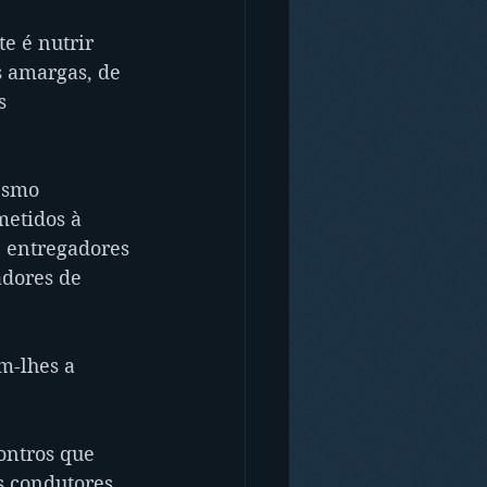
e é nutrir 
 amargas, de 
s 
esmo 
etidos à 
, entregadores 
adores de 
m-lhes a 
ontros que 
s condutores 