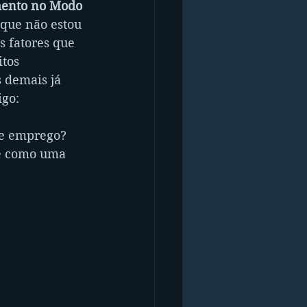
ento no Modo 
 que não estou 
 fatores que 
tos 
 demais já 
igo:
de emprego? 
te como uma 