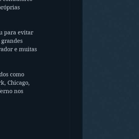
róprias 
u para evitar 
 grandes 
vador e muitas 
ados como 
k, Chicago, 
ferno nos 