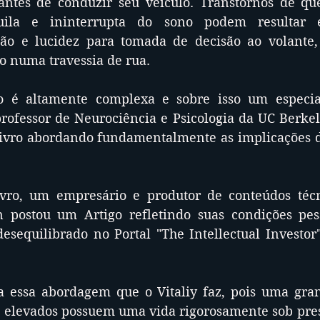
antes de conduzir seu veículo. Transtornos de qu
uila e ininterrupta do sono podem resultar 
ção e lucidez para tomada de decisão ao volante,
numa travessia de rua.
 é altamente complexa e sobre isso um especial
ofessor de Neurociência e Psicologia da UC Berkeley
ivro abordando fundamentalmente as implicações do
vro, um empresário e produtor de conteúdos téc
n postou um Artigo refletindo suas condições pess
esequilibrado no Portal "The Intellectual Investor"
a essa abordagem que o Vitaliy faz, pois uma gran
 elevados possuem uma vida rigorosamente sob press