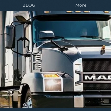
BLOG
More