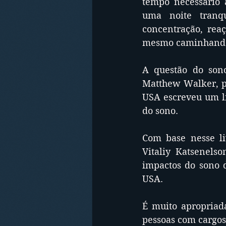
tempo necessário 
uma noite tranq
concentração, rea
mesmo caminhando 
A questão do sono
Matthew Walker, pr
USA escreveu um l
do sono.
Com base nesse li
Vitaliy Katsenelso
impactos do sono d
USA.
É muito apropriad
pessoas com cargos