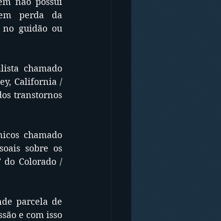
em não possui 
em perda da 
 no guidão ou 
ista chamado 
, California / 
s transtornos 
nicos chamado 
oais sobre os 
 do Colorado / 
de parcela de 
ão e com isso 