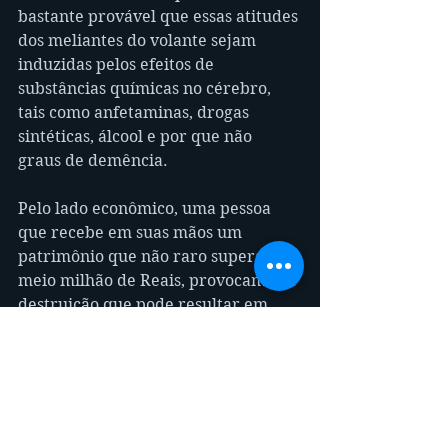
bastante provável que essas atitudes 
dos meliantes do volante sejam 
induzidas pelos efeitos de 
substâncias químicas no cérebro, 
tais como anfetaminas, drogas 
sintéticas, álcool e por que não 
graus de demência.
Pelo lado econômico, uma pessoa 
que recebe em suas mãos um 
patrimônio que não raro superam 
meio milhão de Reais, provocam sua 
destruição que pode resultar em 
perda total devido as gravidades dos 
acidentes, podendo se incendiar, 
causar mortes e feridos, danos a 
veículos de terceiros e aos bens 
imóveis privados e do poder público.