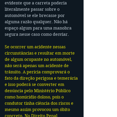
evidente que a carreta poderia 
literalmente passar sobre o 
automóvel se ele brecasse por 
alguma razão qualquer. Não há 
espaço algum para uma manobra 
segura nesse caso como desviar. 
Se ocorrer um acidente nessas 
circunstâncias e resultar em morte 
de algum ocupante no automóvel, 
não será apenas um acidente de 
trânsito. A perícia comprovará o 
fato da direção perigosa e temerária 
e isso poderá se converter em 
denúncia pelo Ministério Público 
como homicídio doloso, pois o 
condutor tinha ciência dos riscos e 
mesmo assim provocou um óbito 
concreto. No Direito Penal 