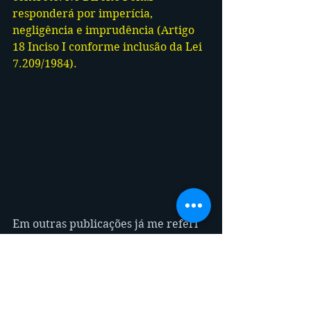
responderá por imperícia, 
negligência e imprudência (Artigo 
18 Inciso I conforme inclusão da Lei 
7.209/1984).
Em outras publicações já me referi 
que calcular a distância de 
segurança não é uma coisa muito 
simples de se fazer. São muitas 
variáveis e podem levar a 
equívocos. De qualquer forma, 