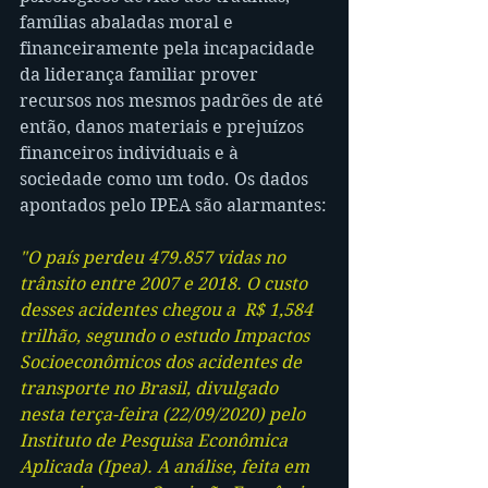
famílias abaladas moral e 
financeiramente pela incapacidade 
da liderança familiar prover 
recursos nos mesmos padrões de até 
então, danos materiais e prejuízos 
financeiros individuais e à 
sociedade como um todo. Os dados 
apontados pelo IPEA são alarmantes:
"O país perdeu 479.857 vidas no 
trânsito entre 2007 e 2018. O custo 
desses acidentes chegou a  R$ 1,584 
trilhão, segundo o estudo Impactos 
Socioeconômicos dos acidentes de 
transporte no Brasil, divulgado 
nesta terça-feira (22/09/2020) pelo 
Instituto de Pesquisa Econômica 
Aplicada (Ipea). A análise, feita em 