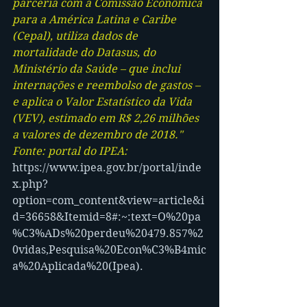
parceria com a Comissão Econômica 
para a América Latina e Caribe 
(Cepal), utiliza dados de 
mortalidade do Datasus, do 
Ministério da Saúde – que inclui 
internações e reembolso de gastos – 
e aplica o Valor Estatístico da Vida 
(VEV), estimado em R$ 2,26 milhões 
a valores de dezembro de 2018."
Fonte: portal do IPEA: 
https://www.ipea.gov.br/portal/inde
x.php?
option=com_content&view=article&i
d=36658&Itemid=8#:~:text=O%20pa
%C3%ADs%20perdeu%20479.857%2
0vidas,Pesquisa%20Econ%C3%B4mic
a%20Aplicada%20(Ipea).