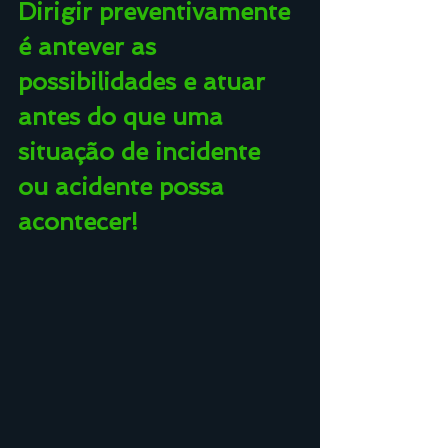
Dirigir preventivamente 
é antever as 
possibilidades e atuar 
antes do que uma 
situação de incidente 
ou acidente possa 
acontecer!