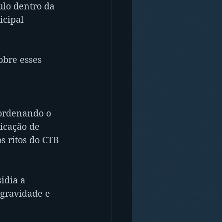
ulo dentro da 
cipal 
bre esses 
 ordenando o 
icação de 
s ritos do CTB 
idia a 
 gravidade e 