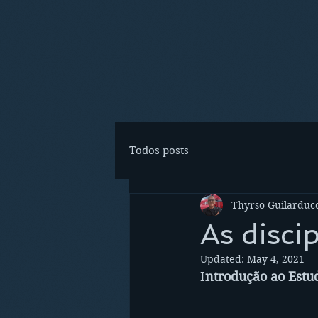
Todos posts
Thyrso Guilarducc
As disci
Updated:
May 4, 2021
I
ntrodução ao Estu