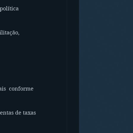
política 
litação, 
ais  conforme 
entas de taxas 