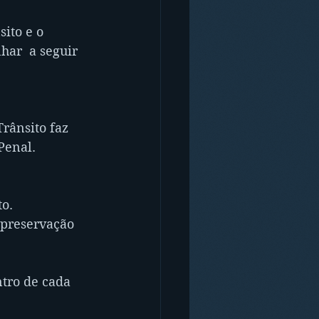
ito e o 
har  a seguir 
rânsito faz 
Penal.
o. 
 preservação 
tro de cada 