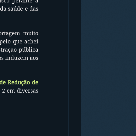
sco perante a 
da saúde e das 
rtagem muito 
pelo que achei 
ração pública 
os induzem aos 
e Redução de 
 2 em diversas 