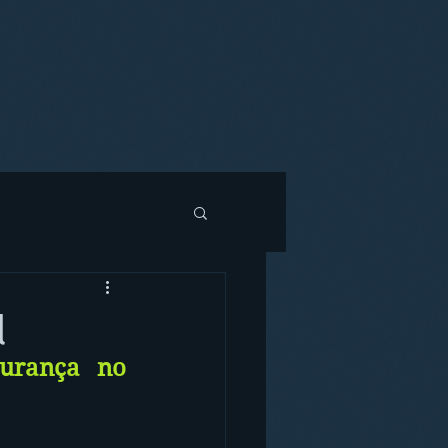
l
urança no 