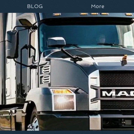
BLOG
More