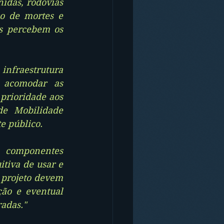
idas, rodovias 
o de mortes e 
s percebem os 
fraestrutura 
 acomodar as 
prioridade aos 
de Mobilidade 
e público. 
o componentes 
tiva de usar e 
 projeto devem 
ão e eventual 
radas."