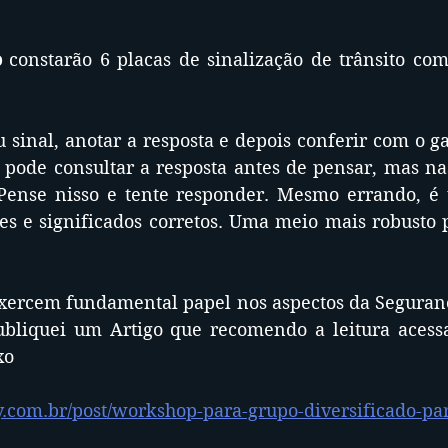
o
 constarão 6 placas de sinalização de trânsito co
 
 sinal, anotar a resposta e depois conferir com o gab
 pode consultar a resposta antes de pensar, mas nas
 Pense nisso e tente responder. Mesmo errando, é
es e significados corretos. Uma meio mais robusto p
ercem fundamental papel nos aspectos da Segurança
publiquei um Artigo que recomendo a leitura aces
xo
y.com.br/post/workshop-para-grupo-diversificado-par