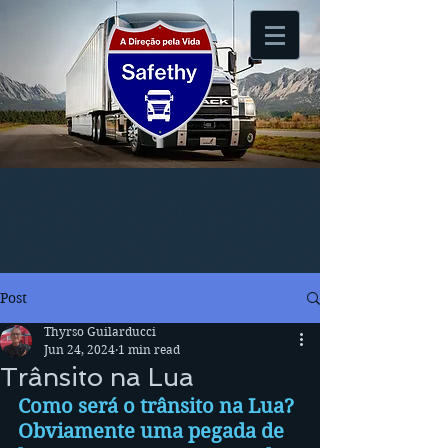
Post
Thyrso Guilarducci
Jun 24, 2024
1 min read
Trânsito na Lua
Como será o trânsito na Lua? 
Obviamente uma pegada de 