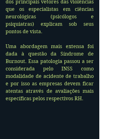
dos principais vetores das violências 
que os especialistas em ciências 
neurológicas (psicólogos e 
psiquiatras) explicam sob seus 
pontos de vista.
Uma abordagem mais extensa foi 
dada à questão da Síndrome de 
Burnout. Essa patologia passou a ser 
considerada pelo INSS como 
modalidade de acidente de trabalho 
e por isso as empresas devem ficar 
atentas através de avaliações mais 
específicas pelos respectivos RH.