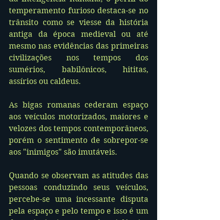
temperamento furioso destaca-se no 
trânsito como se viesse da história 
antiga da época medieval ou até 
mesmo nas evidências das primeiras 
civilizações nos tempos dos 
sumérios, babilônicos, hititas, 
assírios ou caldeus.
As bigas romanas cederam espaço 
aos veículos motorizados, maiores e 
velozes dos tempos contemporâneos, 
porém o sentimento de sobrepor-se 
aos "inimigos" são imutáveis.
Quando se observam as atitudes das 
pessoas conduzindo seus veículos, 
percebe-se uma incessante disputa 
pela espaço e pelo tempo e isso é um 