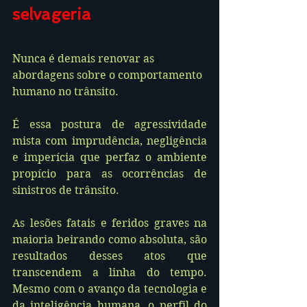
selvageria
Nunca é demais renovar as 
abordagens sobre o comportamento 
humano no trânsito. 
É essa postura de agressividade 
mista com imprudência, negligência 
e imperícia que perfaz o ambiente 
propício para as ocorrências de 
sinistros de trânsito.
As lesões fatais e feridos graves na 
maioria beirando como absoluta, são 
resultados desses atos que 
transcendem a linha do tempo. 
Mesmo com o avanço da tecnologia e 
da inteligência humana, o perfil do 