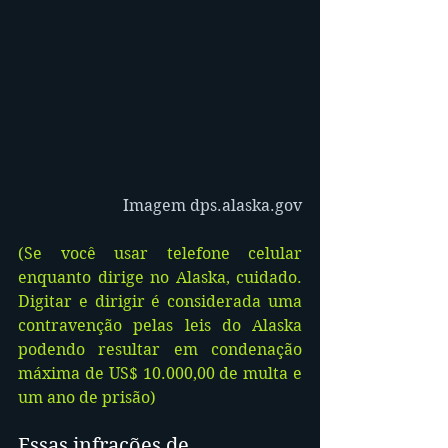
Imagem dps.alaska.gov
(Se você usar telefone celular 
enquanto dirige no Alaska, cuidado. 
Digitar e dirigir é considerada uma 
contravenção pelas leis do Alaska 
podendo resultar em condenação 
máxima de US$ 10.000,00 de multa e 
um ano de prisão)
Essas infrações de 