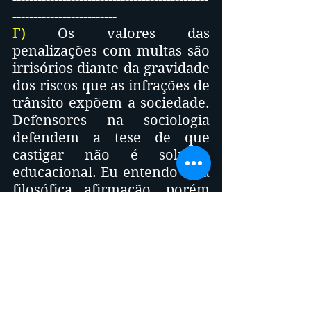
-------------------------
F)
 Os valores das 
penalizações com multas são 
irrisórios diante da gravidade 
dos riscos que as infrações de 
trânsito expõem a sociedade. 
Defensores na sociologia 
defendem a tese de que 
castigar não é solução 
educacional. Eu entendo essa 
filosófica afirmação, porém 
os dados estatísticos da 
quantidade de infrações pelo 
país atestam que há um 
verdadeiro deboche da Lei e 
da ordem.
-----------------------------------------------