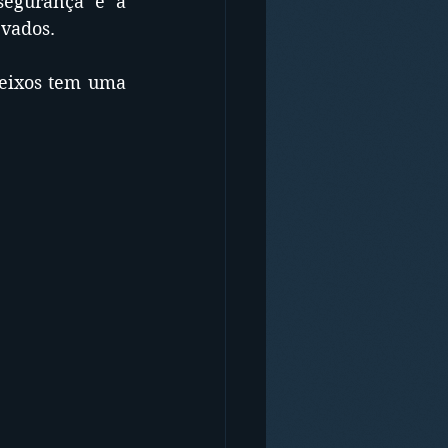
egurança e a 
evados.
eixos tem uma 