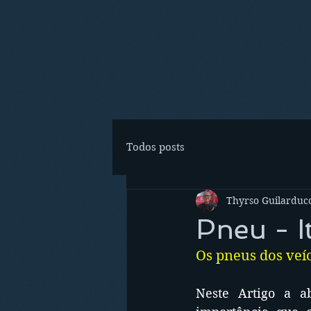
Todos posts
Thyrso Guilarducc
Pneu - I
Os pneus dos veí
Neste Artigo a a