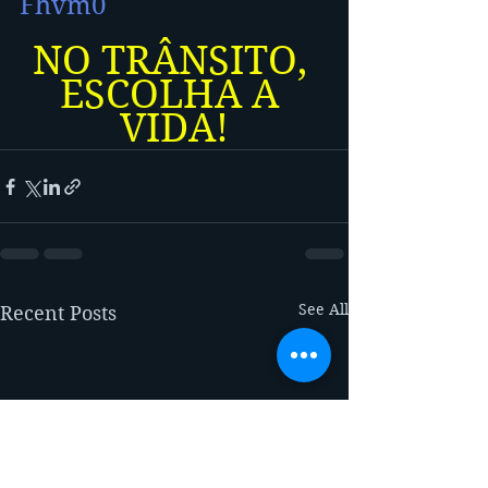
Fhvm0
NO TRÂNSITO, 
ESCOLHA A 
VIDA!
See All
Recent Posts