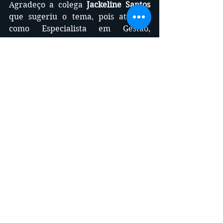
Agradeço a colega 
Jackeline Santos 
que sugeriu o tema, pois atuando 
como Especialista em Gestão, 
Legislação e Direito de Trânsito 
entendeu haver uma conexão 
preventiva ao assistir ao vídeo.
Um forte abraço e obrigado
Thyrso Guilarducci
NO TRÂNSITO, 
ESCOLHA A 
VIDA!
Rev. 1 / 06/2023