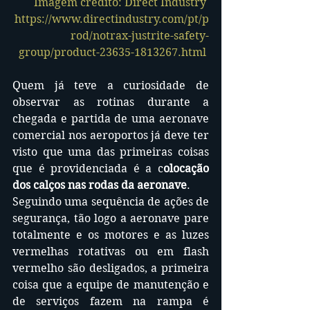
Imagem crédito: Direct Industry 
https://www.directindustry.com/pt/p
rod/notrax-justrite-safety-
group/product-23635-1813267.html 
Quem já teve a curiosidade de 
observar as rotinas durante a 
chegada e partida de uma aeronave 
comercial nos aeroportos já deve ter 
visto que uma das primeiras coisas 
que é providenciada é a c
olocação 
dos calços nas rodas da aeronave
.
Seguindo uma sequência de ações de 
segurança, tão logo a aeronave pare 
totalmente e os motores e as luzes 
vermelhas rotativas ou em flash 
vermelho são desligados, a primeira 
coisa que a equipe de manutenção e 
de serviços fazem na rampa é 