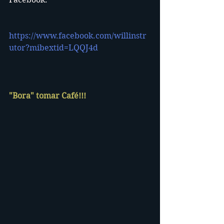
https://www.facebook.com/willinstr
utor?mibextid=LQQJ4d
"Bora" tomar Café!!!