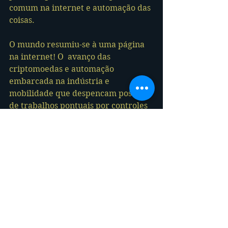
comum na internet e automação das 
coisas.
O mundo resumiu-se à uma página 
na internet! O  avanço das 
criptomoedas e automação 
embarcada na indústria e 
mobilidade que despencam postos 
de trabalhos pontuais por controles 
multiorientados pela Inteligência 
Artificial.
A história e a evolução da mídia 
escrita e falada pelo mundo.
Conclusão
São infinitas as pesquisas e 
comentários que se relacionam com 