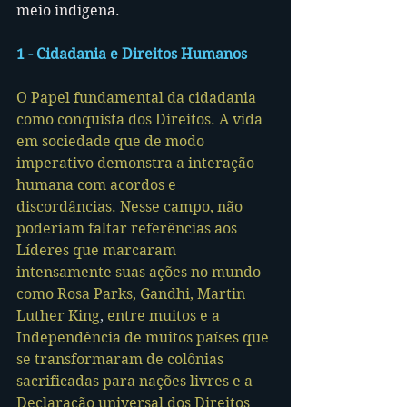
meio indígena.
1 - Cidadania e Direitos Humanos
O Papel fundamental da cidadania 
como conquista dos Direitos. A vida 
em sociedade que de modo 
imperativo demonstra a interação 
humana com acordos e 
discordâncias. Nesse campo, não 
poderiam faltar referências aos 
Líderes que marcaram 
intensamente suas ações no mundo 
como Rosa Parks, Gandhi, Martin 
Luther King
, 
entre muitos e a 
Independência de muitos países que 
se transformaram de colônias 
sacrificadas para nações livres e a 
Declaração universal dos Direitos 