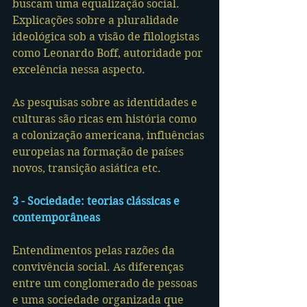
buscam uma equalização social. 
Explicações sobre a pluralidade 
ideológica sob a visão de filologistas 
como Leonardo Boff, autoridade por 
excelência nessa aspecto.
As pesquisas sobre as identidades e 
culturas são ricas em história como 
a colonização americana, influências 
europeias na formação de países 
novos, transição asiática etc.
3 - Sociedade: teorias clássicas e 
contemporâneas
Entendimentos pelas razões da 
convivência social. As diferenças 
entre um conglomerado de pessoas 
e uma sociedade organizada que 