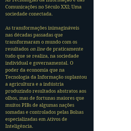
Comunicações no Século XXI; Uma 
sociedade conectada.
As transformações inimagináveis 
nas décadas passadas que 
transformaram o mundo com os 
resultados 
on line
 de praticamente 
tudo que se realiza, na sociedade 
individual e governamental. O 
poder da economia que na 
Tecnologia da Informação suplantou 
a agricultura e a indústria 
produzindo resultados abstratos aos 
olhos, mas de fortunas maiores que 
muitos PIBs de algumas nações 
somadas e controlados pelas Bolsas 
especializadas em Ativos de 
Inteligência. 