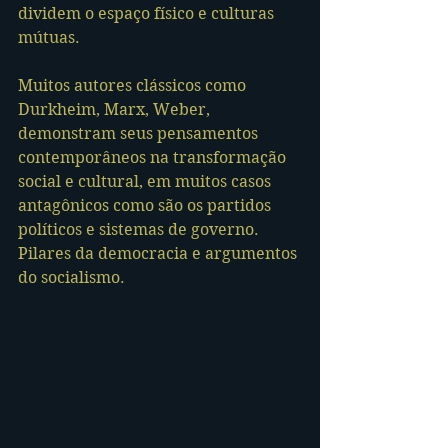
dividem o espaço físico e culturas 
mútuas.
Muitos autores clássicos como 
Durkheim, Marx, Weber, 
demonstram seus pensamentos 
contemporâneos na transformação 
social e cultural, em muitos casos 
antagônicos como são os partidos 
políticos e sistemas de governo. 
Pilares da democracia e argumentos 
do socialismo.