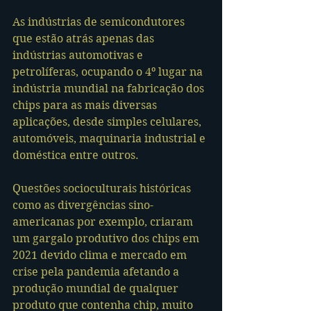
As indústrias de semicondutores 
que estão atrás apenas das 
indústrias automotivas e 
petrolíferas, ocupando o 4º lugar na 
indústria mundial na fabricação dos 
chips para as mais diversas 
aplicações, desde simples celulares, 
automóveis, maquinaria industrial e 
doméstica entre outros. 
Questões socioculturais históricas 
como as divergências sino-
americanas por exemplo, criaram 
um gargalo produtivo dos chips em 
2021 devido clima e mercado em 
crise pela pandemia afetando a 
produção mundial de qualquer 
produto que contenha chip, muito 