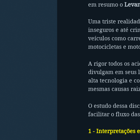
em resumo o 
Levan
Uma triste realida
inseguros e até cri
veículos como carre
motocicletas e mot
A rigor todos os aci
divulgam em seus l
alta tecnologia e c
mesmas causas raiz.
O estudo dessa dis
facilitar o fluxo d
1 - Interpretações 