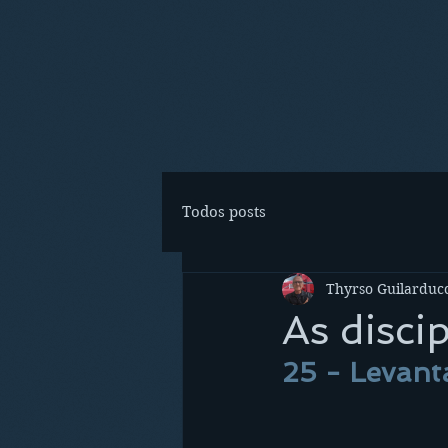
Todos posts
Thyrso Guilarducc
As disci
25 - Levant