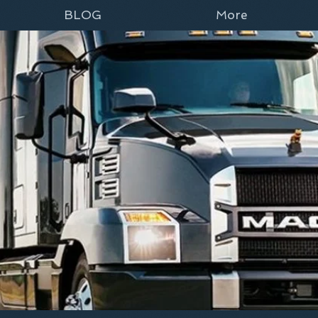
BLOG
More