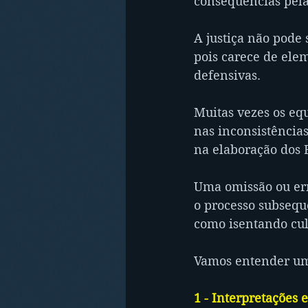
consequências pelas
A justiça não pode
pois carece de elem
defensivas.
Muitas vezes os eq
nas inconsistências
na elaboração dos B
Uma omissão ou err
o processo subsequ
como isentando cul
Vamos entender um
1 - Interpretações 