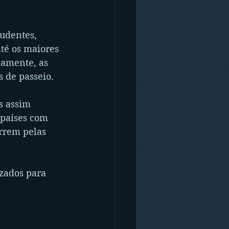
udentes, 
té os maiores 
camente, as 
 de passeio.
s assim 
países com 
orrem pelas 
zados para 