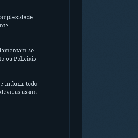
complexidade 
nte 
ndamentam-se 
o ou Policiais 
 induzir todo 
ndevidas assim 