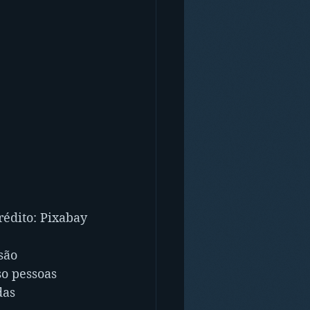
rédito: Pixabay
são 
o pessoas 
as 