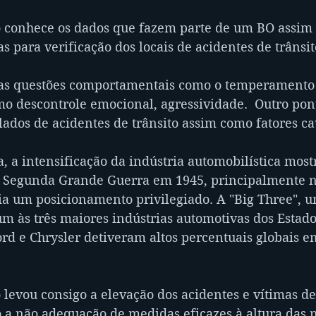
o conhece os dados que fazem parte de um BO assim
 para verificação dos locais de acidentes de trânsit
as questões comportamentais como o temperamento 
mo descontrole emocional, agressividade.  Outro pon
lados de acidentes de trânsito assim como fatores c
a, a intensificação da indústria automobilística most
 Segunda Grande Guerra em 1945, principalmente n
a um posicionamento privilegiado. A "Big Three", u
às três maiores indústrias automotivas dos Estado
ord e Chrysler detiveram altos percentuais globais 
 levou consigo a elevação dos acidentes e vítimas d
 a não adequação de medidas eficazes à altura das 