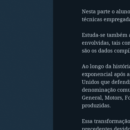
Nesta parte o alun
técnicas empregadas
Estuda-se também 
envolvidas, tais co
são os dados compi
Ao longo da históri
exponencial após a
Unidos que defendi
denominação comum 
General, Motors, F
produzidas.
Essa transformação
precedentes devido