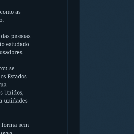
 como as 
o.
das pessoas 
to estudado 
ausadores.
rou-se 
os Estados 
ma 
s Unidos, 
em unidades 
e forma sem 
novas 