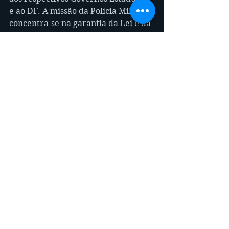
e ao DF. A missão da Polícia Militar 
concentra-se na garantia da Lei e da 
Ordem através de policiamento 
ostensivo e preventivo. No trânsito, 
com convênios municipais e com 
Destacamentos BPT Batalhões de 
Policiamento de Trânsito, aplicando 
as regras da circulação e conduta.
JARI - Juntas Administrativas de 
Recursos de Infrações
As JARIs são formadas pelos 
organismos de trânsito porém 
possuem regimento próprio e 
regimentadas pelo CONTRAN. O 
papel fundamental de uma JARI é a 
de possibilitar o amplo direito da 