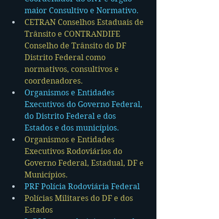
maior Consultivo e Normativo.
CETRAN Conselhos Estaduais de 
Trânsito e CONTRANDIFE 
Conselho de Trânsito do DF 
Distrito Federal como 
normativos, consultivos e 
coordenadores.
Organismos e Entidades 
Executivos do Governo Federal, 
do Distrito Federal e dos 
Estados e dos municípios.
Organismos e Entidades 
Executivos Rodoviários do 
Governo Federal, Estadual, DF e 
Municípios.
PRF Polícia Rodoviária Federal
Polícias Militares do DF e dos 
Estados