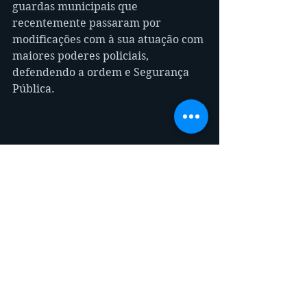
guardas municipais que 
recentemente passaram por 
modificações com à sua atuação com 
maiores poderes policiais, 
defendendo a ordem e Segurança 
Pública.
Imagem ilustrativa Helicóptero 
"Águia"  da PM SP / fonte portal 
Pixabay
Em resumo, essa disciplina da 
Gestão Estratégica da Segurança 