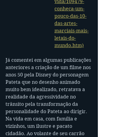
vida/109479-
conheca-um-
pouco-das-10-
das-artes-
marciais-mais-
letais-do-
mundo.htm)
Já comentei em algumas publicações 
anteriores a criação de um filme nos 
anos 50 pela Disney do personagem 
Pateta que no desenho animado 
muito bem idealizado, retratava a 
realidade da agressividade no 
trânsito pela transformação da 
personalidade do Pateta ao dirigir. 
Na vida em casa, com família e 
vizinhos, um ilustre e pacato 
cidadão. Ao volante de seu carrão 