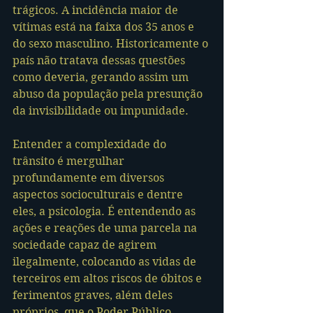
trágicos. A incidência maior de 
vítimas está na faixa dos 35 anos e 
do sexo masculino. Historicamente o 
país não tratava dessas questões 
como deveria, gerando assim um 
abuso da população pela presunção 
da invisibilidade ou impunidade.
Entender a complexidade do 
trânsito é mergulhar 
profundamente em diversos 
aspectos socioculturais e dentre 
eles, a psicologia. É entendendo as 
ações e reações de uma parcela na 
sociedade capaz de agirem 
ilegalmente, colocando as vidas de 
terceiros em altos riscos de óbitos e 
ferimentos graves, além deles 
próprios, que o Poder Público 