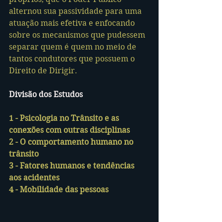
alternou sua passividade para uma 
atuação mais efetiva e enfocando 
sobre os mecanismos que pudessem 
separar quem é quem no meio de 
tantos condutores que possuem o 
Direito de Dirigir.
Divisão dos Estudos
1 - Psicologia no Trânsito e as 
conexões com outras disciplinas
2 - O comportamento humano no 
trânsito
3 - Fatores humanos e tendências 
aos acidentes
4 - Mobilidade das pessoas