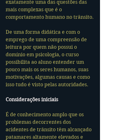
exatamente uma das questões das 
mais complexas que é o 
comportamento humano no trânsito.
De uma forma didática e com o 
emprego de uma compreensão de 
leitura por quem não possui o 
domínio em psicologia, o curso 
possibilita ao aluno entender um 
pouco mais os seres humanos, suas 
motivações, algumas causas e como 
isso tudo é visto pelas autoridades.
Considerações iniciais
É de conhecimento amplo que os 
problemas decorrentes dos 
acidentes de trânsito têm alcançado 
patamares altamente elevados e 