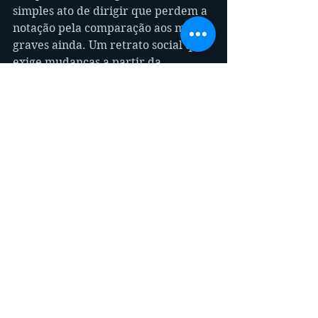
simples ato de dirigir que perdem a 
notação pela comparação aos mais 
graves ainda. Um retrato social que 
exige mudanças a partir da 
formação educacional de base.
Quando um motorista ou 
motociclista usa seu veículo para 
demonstrar sua fúria com manobras 
de altos riscos, expõe não apenas as 
pretensas habilidade, mas sua 
insanidade e despreparo para o 
convívio social. Os próprios eventos 
de rachas são estimulados pela 
plateia que a rigor deveriam 
denunciar e não estimular os 
infratores criminosos.
Quem já assistiu aos filmes da Roma 