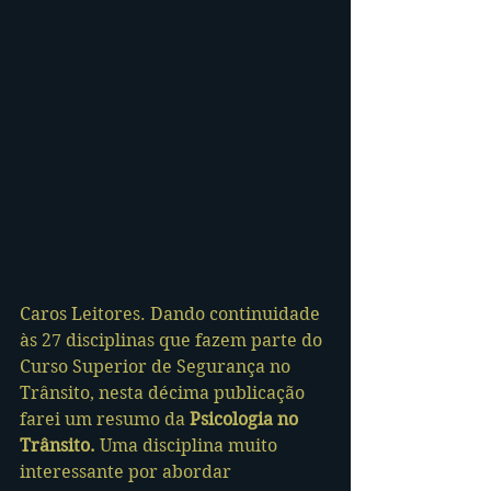
Caros Leitores. Dando continuidade 
às 27 disciplinas que fazem parte do 
Curso Superior de Segurança no 
Trânsito, nesta décima publicação 
farei um resumo da 
Psicologia no 
Trânsito.
 Uma disciplina muito 
interessante por abordar 