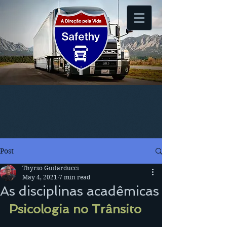
Post
Thyrso Guilarducci
May 4, 2021
7 min read
As disciplinas acadêmicas
Psicologia no Trânsito