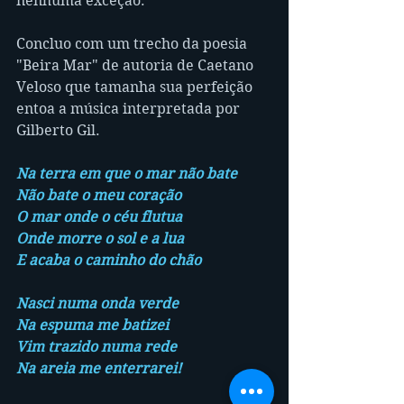
nenhuma exceção.
Concluo com um trecho da poesia 
"Beira Mar" de autoria de Caetano 
Veloso que tamanha sua perfeição 
entoa a música interpretada por 
Gilberto Gil. 
Na terra em que o mar não bate
Não bate o meu coração
O mar onde o céu flutua
Onde morre o sol e a lua
E acaba o caminho do chão
Nasci numa onda verde
Na espuma me batizei
Vim trazido numa rede
Na areia me enterrarei!