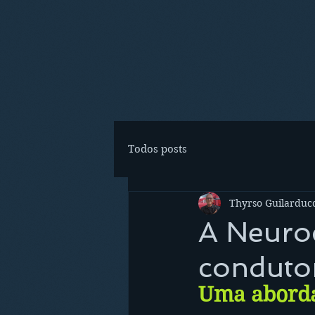
Todos posts
Thyrso Guilarducc
A Neuroc
condutor
Uma abord